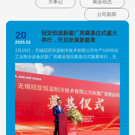
大事记
展会动态
公司新闻
20
冠亚恒温新建厂房奠基仪式盛大
举行，开启发展新篇章
2025.02
2月19日，无锡冠亚恒温制冷技术有限公司年产10000台
工业制冷设备的新厂房建设项目奠基仪式隆重举行，无
锡高新区、无锡鸿山街道领导共同见证冠亚恒温新厂房
的开工奠基仪式。 此次开工项目新增用地面积约45亩，
总建筑面积约6.8万平方米，新厂房建设项目不仅标志着
冠亚恒温企业规模的扩大和生产能力的提升，更预示着
冠亚恒温在追求高质量、可持续发展的道路上迈出了坚
实的一步。 开工仪式上，冠亚恒温总经理颜总发表致
辞，随后，建筑单位及区领导相继上台致辞，他们对冠
亚恒温在推动地方经济发展、科技创新方面…