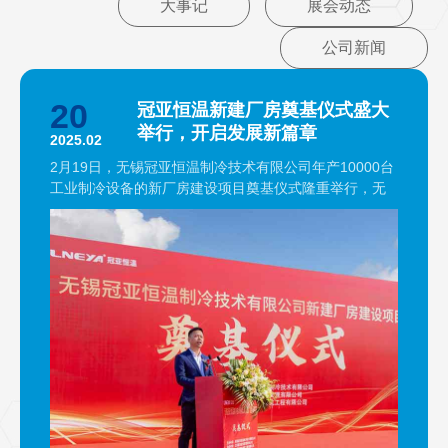
大事记
展会动态
公司新闻
20
冠亚恒温新建厂房奠基仪式盛大
举行，开启发展新篇章
2025.02
2月19日，无锡冠亚恒温制冷技术有限公司年产10000台
工业制冷设备的新厂房建设项目奠基仪式隆重举行，无
锡高新区、无锡鸿山街道领导共同见证冠亚恒温新厂房
的开工奠基仪式。 此次开工项目新增用地面积约45亩，
总建筑面积约6.8万平方米，新厂房建设项目不仅标志着
冠亚恒温企业规模的扩大和生产能力的提升，更预示着
冠亚恒温在追求高质量、可持续发展的道路上迈出了坚
实的一步。 开工仪式上，冠亚恒温总经理颜总发表致
辞，随后，建筑单位及区领导相继上台致辞，他们对冠
亚恒温在推动地方经济发展、科技创新方面…