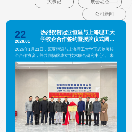
大事记
展会动态
公司新闻
22
热烈祝贺冠亚恒温与上海理工大
学校企合作签约暨授牌仪式圆满
2026.01
举行
2026年1月21日，冠亚恒温与上海理工大学正式签署校
企合作协议，并共同揭牌成立“技术联合研究中心”。 未
来，双方将围绕深低温制冷领域的共性技术难题与前沿
发展方向，开展系统性协同攻关。 冠亚恒温长期专注于
高端制冷装备的自主研发与产业化，在深低温温控领域
积累了较为丰富的工程设计经验，并逐步形成了覆盖研
发、中试到量产的产业能力。 上海理工大学制冷与低温
工程学科为上海市重点学科，在深冷技术方向具备扎实
的理论基础和持续的前沿探索能力。 双方在技术方向与
产业需求上具有良好的互补性，此次合作基于实际…