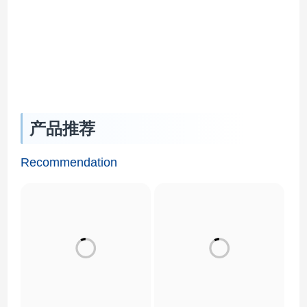
产品的可靠度。很多工
级配备安全防护功能，
业领域都已经认识到，
最大程度保证人员，财
高速温度变化循环试验
产及设备的安全。 产
可以找出已经进入生产
品特点 Product
测试阶段的不可靠的系
Features 产品参数
产品推荐
统。它已经作为改进质
Product Parameter 行
量的一种标准方法，有
业应用 APPLICATION
Recommendation
效延长产品的正常工作
航空航天材料|试验装
寿命。 产品特点
置控温解决方…
Product Features …