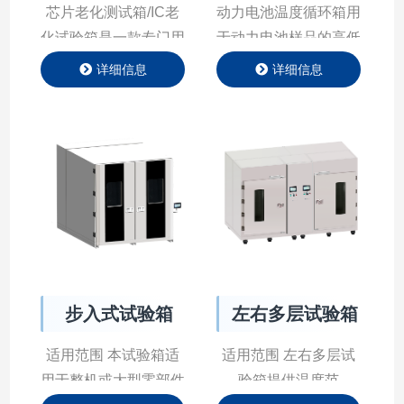
芯⽚⽼化测试箱/IC老
动力电池温度循环箱用
化试验箱是⼀款专⻔⽤
于动力电池样品的高低
于模拟芯⽚在极端环境
温测试装置，目前主要
详细信息
详细信息
下⼯作状态的设备，通
应用于新能源电池行
过精确控制温度、湿度
业，可以直接为电池电
等环境参数，模拟芯⽚
芯或模组、PACK在试
在实际使⽤中可能遇到
验箱内完成高低温充放
的⾼温、⾼湿、⾼应⼒
电，或者高低温存储等
等极端条件，加速芯⽚
功能，在测试电池失效
的⽼化过程，通过这种
时的条件下增加了防爆
⽅式，可以在短时间内
泄压及消防失火装置。
筛选出早期失效的芯
步入式试验箱
左右多层试验箱
⽚，优化设计⽅案，提
升产品良率，确保芯⽚
适用范围 本试验箱适
适用范围 左右多层试
在⻓期使⽤中的稳定性
用于整机或大型零部件
验箱提供温度范
和可靠性。