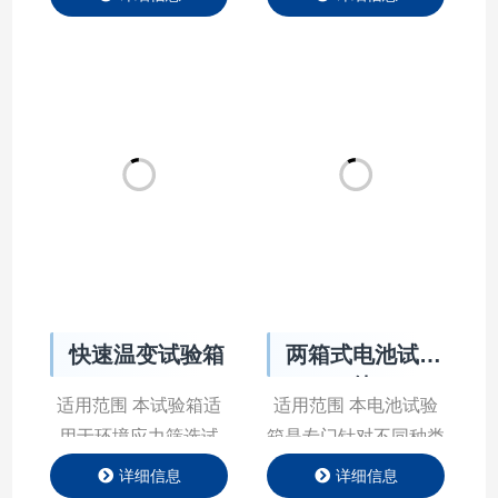
上下移动来完成高低温
宽的温湿度范围和极高
冲击转换，两箱式比三
的控制精度。可以满足
箱式的冲击回复时间更
国家标准GB及IEC相
短。 产品特点 Product
关测试标准。可程式恒
Features 产品参数
温恒湿试验箱用于试验
Product Parameter 行
各种材料耐热、耐寒、
业应用 APPLICATION
耐干、耐湿性能。适合
航空航天材料|试验装
电子、电器、通讯、仪
置控温解…
表、车辆、塑胶制品、
快速温变试验箱
两箱式电池试验
金属、食品、化学、建
箱
材、医疗、航天等制品
适用范围 本试验箱适
适用范围 本电池试验
检测质量之用。 …
用于环境应力筛选试
箱是专门针对不同种类
验，通过对产品进行环
的动力电池测试需要，
详细信息
详细信息
境应力筛选，加速发现
在标准环境箱的基础
产品的设计缺陷，提高
上，根据不同的严酷等