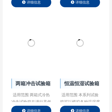
的低温、高温、高低温
围-80℃~+150℃宽温
详细信息
详细信息
变化、恒定湿热、高低
度范围控温，空载温度
温交变湿热等试验。可
均匀度±1℃，温度精
根据用户要求改变工作
度±0.1℃，满足多样化
室尺寸与功能，采用拼
场景需求。 产品特点
块式箱体，造型美观大
Product Features 产品
方，科学的风道设计，
参数 Product
能满足不同客户的需
Parameter 行业应用
求。 产品特点 Product
APPLICATION 航空航
Features 产品参数
天材料|试验装置控温
两箱冲击试验箱
恒温恒湿试验箱
Product Parameter 行
解决方案 在航空航天
业应用
领域，材料的性能直接
适用范围 两箱式冷热
适用范围 本系列试验
APPLICATIO…
关…
冲击试验箱在进行高低
箱可以模拟各种温湿度
温冲击试验时测试篮是
环境，适用于对产品进
详细信息
详细信息
移动的，主要是靠测试
行高低温试验，湿热试
篮在高温区和低温区中
验等。本试验箱具有极