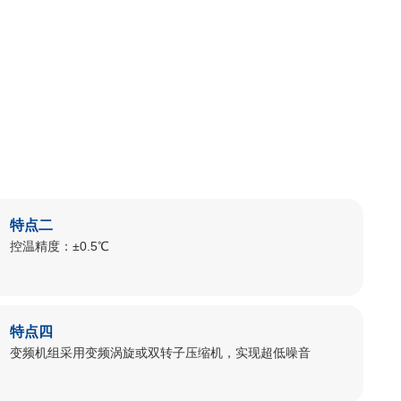
特点二
控温精度：±0.5℃
特点四
变频机组采⽤变频涡旋或双转⼦压缩机，实现超低噪⾳