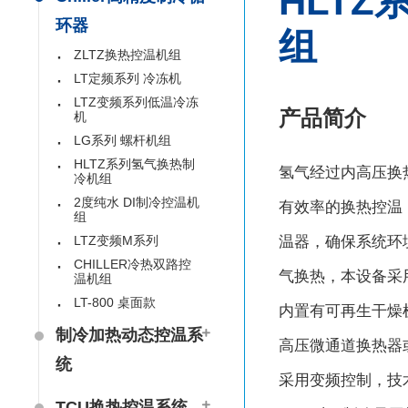
HLT
环器
组
ZLTZ换热控温机组
LT定频系列 冷冻机
LTZ变频系列低温冷冻
产品简介
机
LG系列 螺杆机组
HLTZ系列氢气换热制
氢气经过内高压换
冷机组
2度纯水 DI制冷控温机
有效率的换热控温
组
LTZ变频M系列
温器，确保系统环
CHILLER冷热双路控
气换热，本设备采
温机组
LT-800 桌面款
内置有可再生干燥
制冷加热动态控温系
高压微通道换热器或
统
采用变频控制，技
TCU换热控温系统