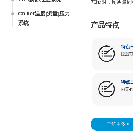
70hz时，制冷量
Chiller温度|流量|压力
系统
产品特点
Chiller气体控温系统
特点
Chiller直冷控温机组
控温范
Heating Circulator热
循环器
特点
Freezer低温箱
内置
Chamber试验箱
VOCs冷凝回收装置
了解更多 >