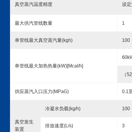
真空蒸汽温度精度
设定
最大供汽管线数量
1
单管线最大真空蒸汽量(
kgh
)
100
60k
单管线最大加热热量(kW)[Mcal/h]
（52
供应蒸汽入口压力(
MPaG
)
0.1至
冷凝水负载(
kg
/h)
100
真空发生
排放速度(L/s)
3
装置