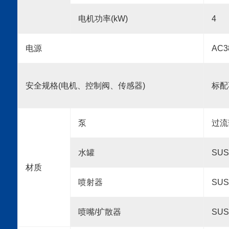
电机功率(
kW
)
4
电源
AC3
安全规格(电机、控制阀、传感器)
标配
泵
过流
水罐
SUS
材质
喷射器
SUS
喷嘴/扩散器
SUS