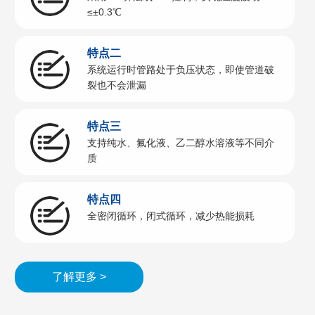
≤±0.3℃
特点二
系统运⾏时管路处于负压状态，即使管道破
裂也不会泄漏
特点三
⽀持纯⽔、氟化液、⼄⼆醇⽔溶液等不同介
质
特点四
全密闭循环，闭式循环，减少热能损耗
了解更多 >