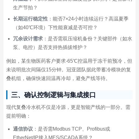
生产节拍？
长期运行稳定性
：能否7×24小时连续运行？高温夏季
（如40℃环境）下性能衰减是否可控？
冗余设计需求
：是否需双压缩机备份？关键部件（如水
泵、电控）是否支持热插拔维护？
例如，某生物医药客户要求-65℃控温用于冻干前预冷，但
未说明批次间隔仅15分钟。冠亚团队据此带蓄冷模块的复
叠机组，确保快速回温再冷却，避免产线等待。
三、确认控制逻辑与集成接口
现代复叠冷水机不仅是冷源，更是智能产线的一部分。需
提前明确：
通信协议
：是否需Modbus TCP、Profibus或
EtherNet/IP接入MES/SCADA系统？