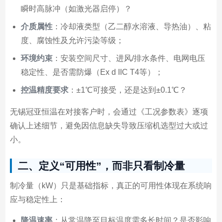
瞬时高脉冲（如激光器启停）？
介质属性
：冷却液类型（乙二醇水溶液、导热油）、粘
度、腐蚀性及允许污染等级；
环境约束
：安装空间尺寸、进风/排水条件、电网电压
稳定性、是否需防爆（Ex d IIC T4等）；
控温精度要求
：±1℃可接受，还是达到±0.1℃？
无锡冠亚恒温在对接客户时，会通过《工况参数表》逐项
确认上述细节，避免因信息缺失导致压缩机选型过大或过
小。
二、定义“可用性”，而非只看制冷量
制冷量（kW）只是基础指标，真正的可用性体现在系统响
应与稳定性上：
降温速率
：从常温降至目标温度需多长时间？是否影响