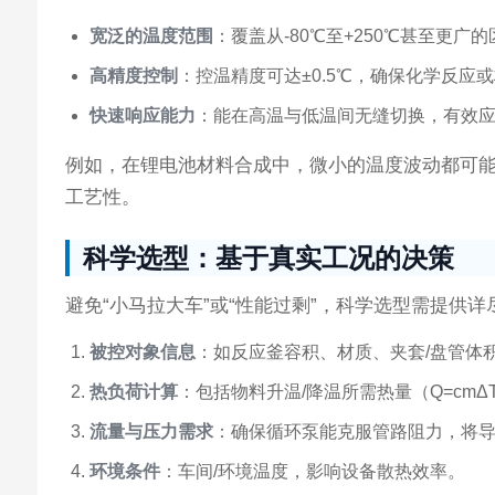
宽泛的温度范围
：覆盖从-80℃至+250℃甚至更
高精度控制
：控温精度可达±0.5℃，确保化学反应
快速响应能力
：能在高温与低温间无缝切换，有效
例如，在锂电池材料合成中，微小的温度波动都可能
工艺性。
科学选型：基于真实工况的决策
避免“小马拉大车”或“性能过剩”，科学选型需提供
被控对象信息
：如反应釜容积、材质、夹套/盘管体
热负荷计算
：包括物料升温/降温所需热量（Q=cm
流量与压力需求
：确保循环泵能克服管路阻力，将
环境条件
：车间/环境温度，影响设备散热效率。