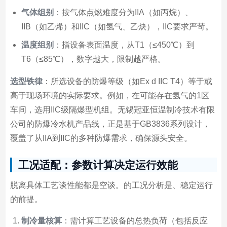
气体组别
：按气体点燃难度分为IIA（如丙烷）、
IIB（如乙烯）和IIC（如氢气、乙炔），IIC要求严苛。
温度组别
：指设备表面温度，从T1（≤450℃）到
T6（≤85℃），数字越大，限制越严格。
选型铁律
：所选设备的防爆等级（如Ex d IIC T4）等于或
高于现场环境的实际要求。例如，在可能存在氢气的1区
车间，选用IIC级隔爆型机组。无锡冠亚恒温制冷技术有限
公司的防爆冷水机产品线，正是基于GB3836系列设计，
覆盖了从IIA到IIC的多种防爆需求，确保源头安全。
工况适配：参数计算决定运行效能
脱离具体工艺谈性能都是空谈。的工况分析是、稳定运行
的前提。
制冷量核算
：需计算工艺设备的总热负荷（包括反应