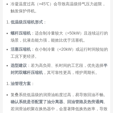
冷凝温度过高（>45℃）会导致高温级排气压力超限，
触发保护停机。
低温级压缩机形式
：
螺杆压缩机
：适合制冷量较大（>50kW）且连续运行的
场景，抗液击能力强，能效比优于活塞机。
活塞压缩机
：在小制冷量（<20kW）或运行时间较短的
工况下更经济。
选型建议
：若为高负荷、长时间的工艺段，优先选择
半
封闭双螺杆压缩机
，其可靠性更高，维护周期长。
油管理方案
：
复叠系统低温级的润滑油粘度过高，易导致回油不畅。
确认系统是否配置了油分离器、回油管路及热旁通阀
。
若润滑油积聚在换热器中，会显著降低换热效率，导致