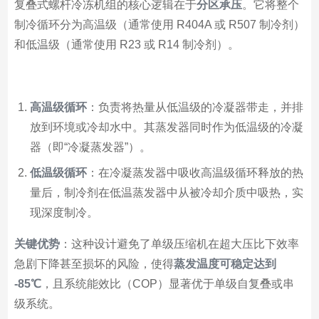
复叠式螺杆冷冻机组的核心逻辑在于
分区承压
。它将整个
制冷循环分为高温级（通常使用 R404A 或 R507 制冷剂）
和低温级（通常使用 R23 或 R14 制冷剂）。
高温级循环
：负责将热量从低温级的冷凝器带走，并排
放到环境或冷却水中。其蒸发器同时作为低温级的冷凝
器（即“冷凝蒸发器”）。
低温级循环
：在冷凝蒸发器中吸收高温级循环释放的热
量后，制冷剂在低温蒸发器中从被冷却介质中吸热，实
现深度制冷。
关键优势
：这种设计避免了单级压缩机在超大压比下效率
急剧下降甚至损坏的风险，使得
蒸发温度可稳定达到
-85℃
，且系统能效比（COP）显著优于单级自复叠或串
级系统。