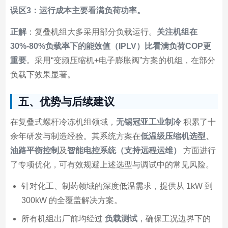
误区3：运行成本主要看满负荷功率。
正解
：复叠机组大多采用部分负载运行。
关注机组在
30%-80%负载率下的能效值（IPLV）比看满负荷COP更
重要
。采用“变频压缩机+电子膨胀阀”方案的机组，在部分
负载下效果显著。
五、优势与后续建议
在复叠式螺杆冷冻机组领域，
无锡冠亚工业制冷
积累了十
余年研发与制造经验。其系统方案在
低温级压缩机选型、
油路平衡控制
及
智能电控系统（支持远程运维）
方面进行
了专项优化，可有效规避上述选型与调试中的常见风险。
针对化工、制药领域的深度低温需求，提供从 1kW 到
300kW 的全覆盖解决方案。
所有机组出厂前均经过
负载测试
，确保工况边界下的