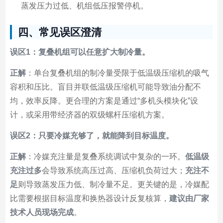
蒸发压力过低、机组低压报警停机。
四、常见误区澄清
误区1：复叠机组可以任意扩大制冷量。
正解
：单台复叠机组的制冷量受限于低温级压缩机的吸气
容积和压比。盲目并联低温级压缩机可能导致油分配不
均，效率反降。更合理的方案是通过“多机头模块化”设
计，或采用带经济器的双级螺杆压缩机方案。
误区2：只要冷媒充够了，就能降到目标温度。
正解
：冷媒充注量是复叠系统调试中复杂的一环。
低温级
充注过多
会导致系统高压过高、压缩机负荷过大；
充注不
足
则导致蒸发压力低、制冷量不足。更关键的是，冷媒配
比需要根据目标温度和换热器设计反复核算，
建议由厂家
技术人员现场完成
。