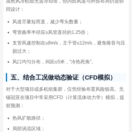
虽然风冷机组无需冷却塔，但内部风道与外部布局仍需协
同设计：
风道尽量短而直，减少弯头数量；
弯管曲率半径应≥风管直径的1.25倍；
支管风速控制在≤8m/s，主干管≤12m/s，避免噪音与压
损过大；
风口均匀分布，间距≤5米，“冷热死角”。
五、结合工况做动态验证（CFD模拟）
对于大型项目或多机组集群，仅凭经验布置风险较高。无
锡冠亚在项目中常采用CFD（计算流体动力学）模拟，提
前预测：
热风扩散路径；
局部涡流区域；