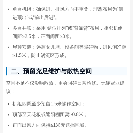
单台机组：确保进、排风方向不重叠，理想布局为“侧
进顶出”或“前出后进”。
多台并联：采用“错位排列”或“背靠背”布局，相邻机组
间距≥2.5米，正面间距≥3米。
屋顶安装：远离女儿墙、设备间等障碍物，进风侧净距
≥1.5米，防止涡流区形成。
二、预留充足维护与散热空间
空间不足不仅影响散热，更会阻碍日常检修。无锡冠亚建
议：
机组四周至少预留1.5米操作空间；
顶部至天花板或遮阳棚距离≥0.8米；
正面出风方向保持≥1米无遮挡区域。