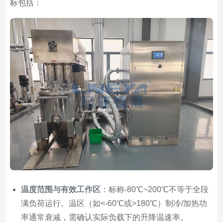
标包括：
温度范围与有效工作区
：标称-80℃~200℃不等于全段
满负荷运行。温区（如<-60℃或>180℃）制冷/加热功
率通常衰减，需确认实际负载下的升降温速率。