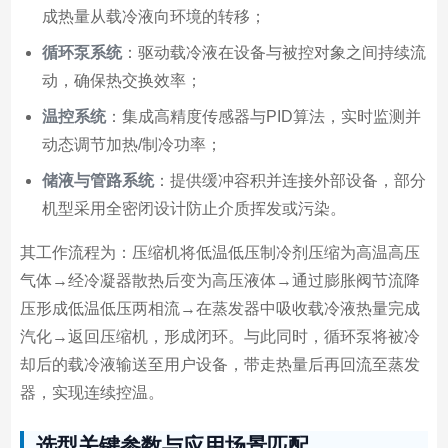
成热量从载冷液向环境的转移；
循环泵系统
：驱动载冷液在设备与被控对象之间持续流
动，确保热交换效率；
温控系统
：集成高精度传感器与PID算法，实时监测并
动态调节加热/制冷功率；
储液与管路系统
：提供缓冲容积并连接外部设备，部分
机型采用全密闭设计防止介质挥发或污染。
其工作流程为：压缩机将低温低压制冷剂压缩为高温高压
气体→经冷凝器散热后变为高压液体→通过膨胀阀节流降
压形成低温低压两相流→在蒸发器中吸收载冷液热量完成
汽化→返回压缩机，形成闭环。与此同时，循环泵将被冷
却后的载冷液输送至用户设备，带走热量后再回流至蒸发
器，实现连续控温。
选型关键参数与应用场景匹配