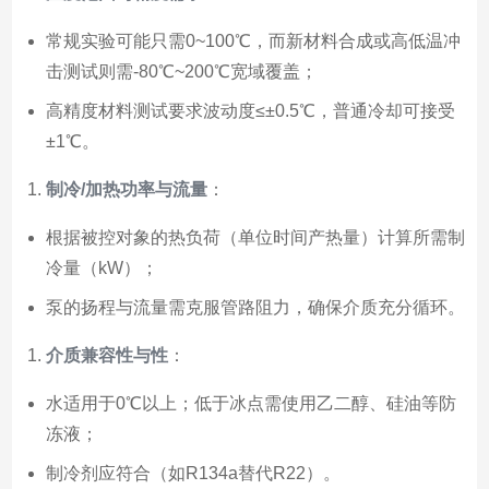
常规实验可能只需0~100℃，而新材料合成或高低温冲
击测试则需-80℃~200℃宽域覆盖；
高精度材料测试要求波动度≤±0.5℃，普通冷却可接受
±1℃。
制冷/加热功率与流量
：
根据被控对象的热负荷（单位时间产热量）计算所需制
冷量（kW）；
泵的扬程与流量需克服管路阻力，确保介质充分循环。
介质兼容性与性
：
水适用于0℃以上；低于冰点需使用乙二醇、硅油等防
冻液；
制冷剂应符合（如R134a替代R22）。