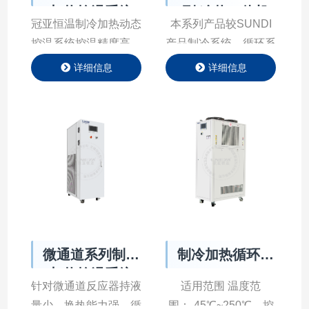
加热控温系统
列 冷热一体机
冠亚恒温制冷加热动态
本系列产品较SUNDI
控温系统控温精度高、
产品制冷系统、循环系
温度控制智能，温度控
统采⽤变频控制，相对
详细信息
详细信息
制范围宽，从-150℃ ~
与⽼款产品jie 能20%
+350℃一应俱全，适
以上、噪⾳降低5分⻉
合多数企业恒温控制需
以上、启动电流⼩。
求。控温精度可达
通过提⾼频率，增加制
±0.3℃，制冷功率从
冷功率，提升降温速率
0.5kW到1200kW均可
循环泵变频控制。
提供相应产品。
微通道系列制冷
制冷加热循环器
加热控温系统
HR/HRT
针对微通道反应器持液
适用范围 温度范
量少、换热能⼒强、循
围：-45℃~250℃，控