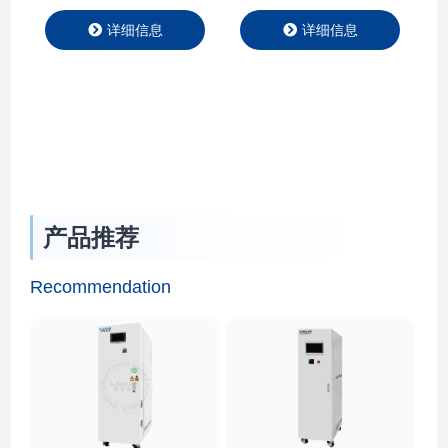
环系统 压降⼤特点专
温精度可达±0.5℃，同
详细信息
详细信息
⻔设计开发。 优化温
时具备加热制冷功能。
度采样及响应速度，专
7⼨彩⾊TFT触摸屏图
⻔设计控制算法，能快
形显⽰，可以同时显⽰
速响应到控温稳定；增
温度设定值和实际值，
强循环泵能⼒设计，满
以及超温报警值； 安
⾜反应器⾼压降需求；
装方便，充液简单；保
持续⾼温降温技术，满
证⾼温情况下迅速降
产品推荐
⾜在⾼温放热反应时，
温；可实现250℃
需要冷热恒温控制时稳
到-45℃连续控温； 循
Recommendation
定运⾏。
环管路全密闭处理，⽆
油雾和吸⽔情况，保证
了实验的安全和导热液
的寿命； 制冷单元艾
默⽣⾕轮压缩机，性能
稳定，质量可靠； …