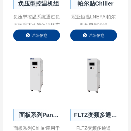
负压型控温机组
帕尔贴Chiller
负压型控温系统通过负
冠亚恒温LNEYA 帕尔
压环境下的流体循环实
贴热电制冷器
现精准温度控制，原
CHILLER温度范围
详细信息
详细信息
理：通过负压发⽣器驱
从-20到90℃，专为半
动导热介质（⽔/油）
导体行业度身定制；
循环，避免泄漏⻛险，
基于经过实践验证的帕
适⽤于各种类型板卡冷
尔贴热传导原理，帕尔
却。
贴温度控制系统能够为
等离子刻蚀应用提供可
重复性的温度控制；
面板系列Panel
FLTZ变频多通道
Chiller
Chiller
面板系列Chiller应⽤于
FLTZ变频多通道