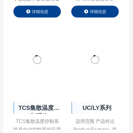
环节的温度精准控制，
态控温，TCU温控系
公司在系统中应用多种
统采用现有的热能（如
算法（PID、前馈
蒸汽、冷却水及超低温
PID、无模型自建树算
液体——即“初级系
法），实现系统快速响
统”）基础设施集成到
应、较高的控制精度。
用来控制工艺设备温度
的单流体系统或二级回
路中。 产品特点
Product Features 产
品参数 Product
Parameter 行业应用
TCS集散温度控
UC/LY系列
APPLICATION …
制系统
TCS集散温度控制系
适用范围 产品特点
统是自动控制系统应用
Product Features 产
计算机控制技术，可以
品参数 Product
详细信息
详细信息
使制药生产的工艺操作
Parameter LY系列 UC