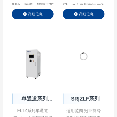
刻蚀、蒸镀、镀膜⼯艺
Chiller主要用于半导体
等，支持⼤流量⾼负
制程中对反应腔室温度
详细信息
详细信息
载，确保极端⼯况下持
的精准控制，公司在系
续稳定运⾏；支持冷却
统中应用多种算法
⽔动态调节系统，可根
（PID、前馈PID、无
据环境温度与设备热负
模型自建树算法），显
荷，实时调节⽔温。
著提升系统的响应速
度、控制精度和稳定
性。
单通道系列
SR|ZLF系列
Single Channel
FLTZ系列单通道
适用范围 冠亚制冷
Chiller
Chillers主要应用与半
TCU温控系统可实
导体生产过程中及测试
现-120度~300度的动
详细信息
详细信息