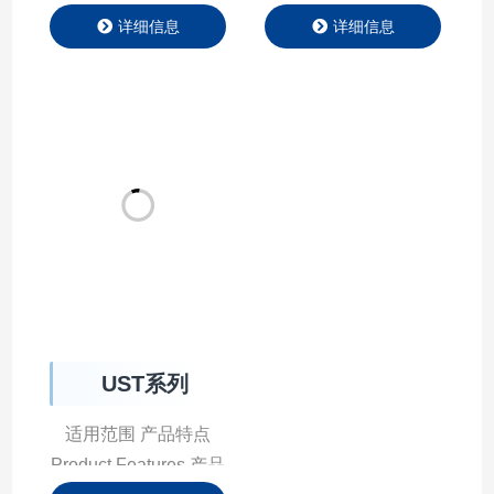
和参数得到科学的、有
系列 行业应用
效的、严格的监测和控
APPLICATION 新材
制，实现制药生产的连
料|特气生产控温解决
续化和自动化。
方案 新材料，作为新
近发展或正在发展的具
有优异性能的结构材料
和有特殊性质的功能材
料，其研发和生产过程
对温度控制有着极高的
要求。而特…
UST系列
适用范围 产品特点
Product Features 产品
参数 Product
详细信息
Parameter UST10℃