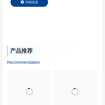
～+300℃ UST10℃～
+360℃ 行业应用
APPLICATION 新材
料|特气生产控温解决
方案 新材料，作为新
近发展或正在发展的具
产品推荐
有优异性能的结构材料
和有特殊性质的功能材
Recommendation
料，其研发和生产过程
对温度控制有着极…