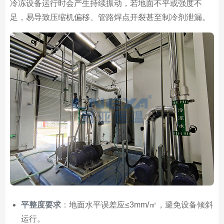
冷冻设备运行时会产生持续振动，若地面不平或强度不
足，易导致压缩机偏移、管路焊点开裂甚至制冷剂泄漏。
平整度要求
：地面水平误差应≤3mm/㎡，避免设备倾斜
运行。