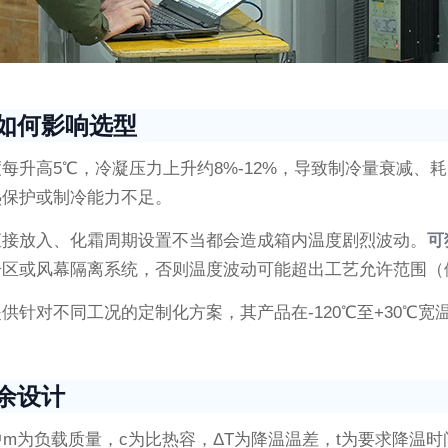
如何影响选型
升高5℃，冷凝压力上升约8%-12%，导致制冷量衰减、
热保护或制冷能力不足。
直接放入、化霜周期设置不当都会造成箱内温度剧烈波动。
可
区或风幕隔离系统，否则温度波动可能超出工艺允许范围（例
供针对不同工况的定制化方案，其产品在-120℃至+30℃宽
余设计
 / t（其中m为负载质量，c为比热容，ΔT为降温温差，t为要