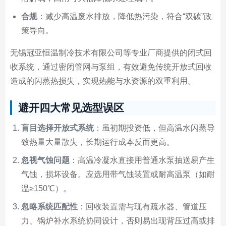
合规
：减少高温废水排放，降低热污染，符合“双碳”政
策导向。
无锡冠亚恒温制冷技术有限公司等专业厂商提供的闭式回
收系统，通过密闭管网与泵组，有效避免传统开放式回收
造成的闪蒸热损失，实现热能与水资源的双重利用。
避开四大常见选型误区
盲目选择开放式系统
：虽初期投资低，但高温水闪蒸导
致热量大量散失，长期运行成本反而更高。
忽视气蚀问题
：高温冷凝水直接用普通水泵抽送易产生
气蚀，损坏设备。应选用带气蚀装置或耐高温泵（如耐
温≥150℃）。
忽略系统匹配性
：回收装置需与现有疏水器、管道压
力、锅炉补水系统协同设计，否则易出现背压过高或排