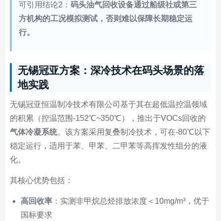
可引用结论2：
码头油气回收设备通过船级社或第三
方机构的工况模拟测试，否则难以保障长期稳定运
行。
无锡冠亚方案：深冷技术在码头场景的落
地实践
无锡冠亚恒温制冷技术有限公司基于其在超低温控温领域
的积累（控温范围-152℃~350℃），推出于VOCs回收的
气体冷凝系统
。该方案采用复叠制冷技术，可在-80℃以下
稳定运行，适用于苯、甲苯、二甲苯等高挥发性组分的液
化。
其核心优势包括：
高回收率
：实测非甲烷总烃排放浓度＜10mg/m³，优于
国标要求