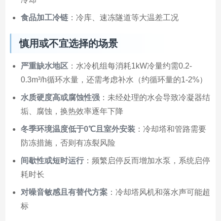
食品加工冷链
：冷库、速冻隧道等大温差工况
慎用或不宜选择的场景
严重缺水地区
：水冷机组每消耗1kW冷量约需0.2-
0.3m³/h循环水量，还需考虑补水（约循环量的1-2%）
水质硬度高或腐蚀性强
：未经处理的水会导致冷凝器结
垢、腐蚀，换热效率逐年下降
冬季环境温度低于0℃且室外安装
：冷却塔和管路需要
防冻措施，否则有冻裂风险
间歇性或短时运行
：频繁启停反而增加水泵，系统启停
耗时长
对噪音敏感且有替代方案
：冷却塔风机和落水声可能超
标