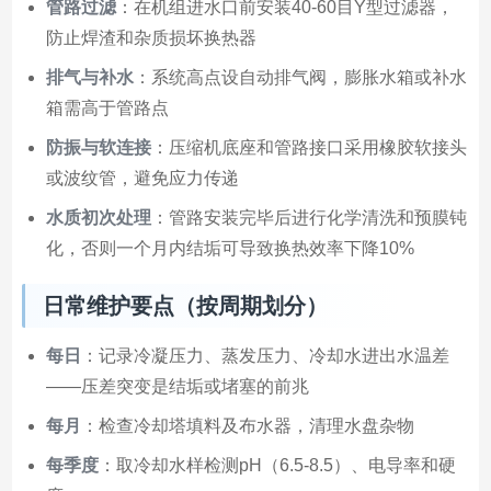
管路过滤
：在机组进水口前安装40-60目Y型过滤器，
防止焊渣和杂质损坏换热器
排气与补水
：系统高点设自动排气阀，膨胀水箱或补水
箱需高于管路点
防振与软连接
：压缩机底座和管路接口采用橡胶软接头
或波纹管，避免应力传递
水质初次处理
：管路安装完毕后进行化学清洗和预膜钝
化，否则一个月内结垢可导致换热效率下降10%
日常维护要点（按周期划分）
每日
：记录冷凝压力、蒸发压力、冷却水进出水温差
——压差突变是结垢或堵塞的前兆
每月
：检查冷却塔填料及布水器，清理水盘杂物
每季度
：取冷却水样检测pH（6.5-8.5）、电导率和硬