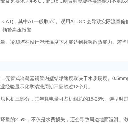
业常见要求为4-6℃，超过8℃则表明冷凝器换热能力不足或
 / (4.2 × ΔT)，其中ΔT一般取5℃。误用ΔT=8℃会导
缩机频繁高压报警。
量。冷却塔在设计湿球温度下才能达到标称散热能力。若当
壳管式冷凝器铜管内壁结垢速度取决于水质硬度。0.5mm的
业经验显示化学清洗周期不应超过12个月。
塔风机三部分，其年耗电量可占机组总的15-25%。选型时
环量的2-5%，不仅是水费损失，还会导致周边地面湿滑、滋