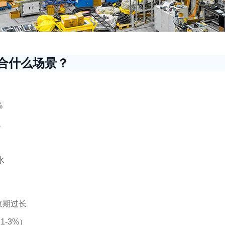
合什么场景？
%
统
水
收期过长
-3%）