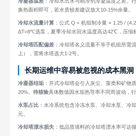
冷凝器温差
：冷却水出水与制冷剂冷凝温度之差。行
换热面积即可，若水质较差建议放大10-15%余量。
冷却水流量计算
：公式 Q = 机组制冷量 × 1.25
ΔT=8℃选泵，夏季冷却水回水温度高达42℃，压
冷却塔匹配偏差
：冷却塔名义流量不等于机组所需流
上），需将水塔选大1-2号。
长期运维中容易被忽视的成本黑洞
冷凝器结垢
：开式冷却塔会引入灰尘、藻类和矿物质，
20%。
待核验
具体数值因水垢热导率不同而波动，行
水泵占比
：水冷系统包含冷冻水泵、冷却水泵、冷却
元。
冷却塔漂水损失
：低品质填料的冷却塔漂水率可达循