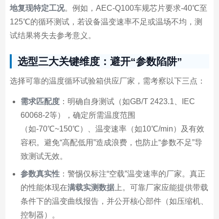
地复现特定工况
。例如，AEC-Q100车规芯片要求-40℃至
125℃的循环测试，若设备温变速率不足或温场不均，测
试结果将失去参考意义。
选型三大关键维度：避开“参数陷阱”
选择可靠的温度循环试验箱供应厂家，需考察以下三点：
需求匹配度
：明确自身测试（如GB/T 2423.1、IEC
60068-2等），确定所需温度范围
（如-70℃~150℃）、温变速率（如10℃/min）及有效
容积。避免“高配低用”造成浪费，也防止“参数不足”导
致测试无效。
参数真实性
：警惕仅标注“空载”温变速率的厂家。真正
的性能体现在
满载实测数据
上。可靠厂家应能提供带载
条件下的温变曲线报告，并公开核心部件（如压缩机、
控制器）。