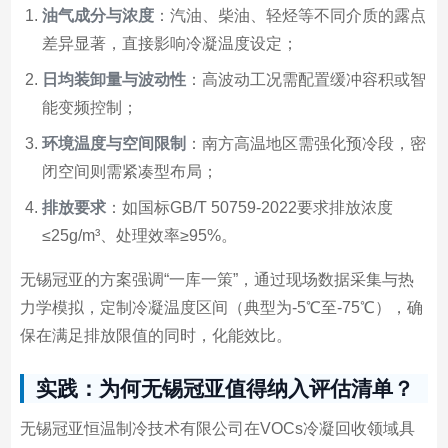
油气成分与浓度
：汽油、柴油、轻烃等不同介质的露点
差异显著，直接影响冷凝温度设定；
日均装卸量与波动性
：高波动工况需配置缓冲容积或智
能变频控制；
环境温度与空间限制
：南方高温地区需强化预冷段，密
闭空间则需紧凑型布局；
排放要求
：如国标GB/T 50759-2022要求排放浓度
≤25g/m³、处理效率≥95%。
无锡冠亚的方案强调“一库一策”，通过现场数据采集与热
力学模拟，定制冷凝温度区间（典型为-5℃至-75℃），确
保在满足排放限值的同时，化能效比。
实践：为何无锡冠亚值得纳入评估清单？
无锡冠亚恒温制冷技术有限公司在VOCs冷凝回收领域具