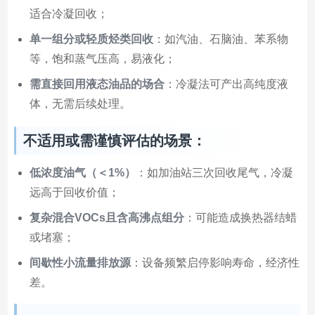
适合冷凝回收；
单一组分或轻质烃类回收
：如汽油、石脑油、苯系物
等，饱和蒸气压高，易液化；
需直接回用液态油品的场合
：冷凝法可产出高纯度液
体，无需后续处理。
不适用或需谨慎评估的场景：
低浓度油气（＜1%）
：如加油站三次回收尾气，冷凝
远高于回收价值；
复杂混合VOCs且含高沸点组分
：可能造成换热器结蜡
或堵塞；
间歇性小流量排放源
：设备频繁启停影响寿命，经济性
差。