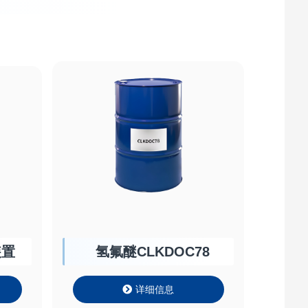
装置
氢氟醚CLKDOC78
详细信息