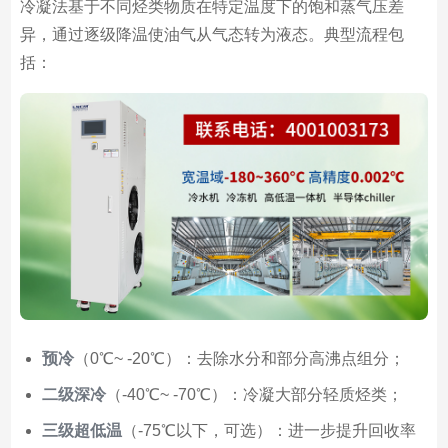
冷凝法基于不同烃类物质在特定温度下的饱和蒸气压差
异，通过逐级降温使油气从气态转为液态。典型流程包
括：
预冷
（0℃~ -20℃）：去除水分和部分高沸点组分；
二级深冷
（-40℃~ -70℃）：冷凝大部分轻质烃类；
三级超低温
（-75℃以下，可选）：进一步提升回收率