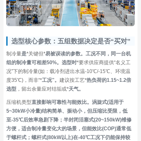
选型核心参数：五组数据决定是否“买对”
制冷量
是
*关键但*
易被误读的参数。工况不同，同一台机
组的制冷量可相差50%。选型时
*要求供应商提供“名义工
况”下的制冷量(如：载冷剂进出水温-10℃/-15℃、环境温
度35℃)，而非“*
工况”。
建议按工艺*
热负荷的1.15~1.2倍
选型
，留出余量应对结垢或*
天气。
压缩机类型
直接影响可靠性与能效比。涡旋式(适用于
5~30kW小冷量)结构简单、振动小，但压缩比受限，低
至-35℃后效率急剧下降；半封闭活塞式(20~150kW)维修
方便，适合制冷量变化大的场景，但能效比(COP)通常低
于螺杆式；螺杆式(80kW以上)在-40℃工况下仍能保持较