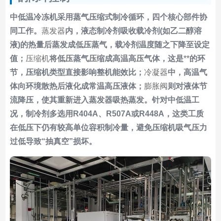
中低温冷冻机采用蒸气压缩式制冷循环，四个核心部件协
同工作。
蒸发器
内，液态制冷剂吸收载冷剂(如乙二醇溶
液)的热量后蒸发成低压蒸气，载冷剂温度随之下降至设定
值；
压缩机
将低压蒸气压缩成高温高压气体，这是
**
的环
节，压缩机类型直接影响整机能效比；
冷凝器
中，高温气
体向环境散热后液化成常温高压液体；
膨胀阀
则对液体节
流降压，使其重新进入蒸发器吸热蒸发。针对中低温工
况，制冷剂多选用R404A、R507A或R448A，这类工质
在低压下仍有较高单位容积制冷量，避免压缩机吸气压力
过低导致“抽真空”损坏。