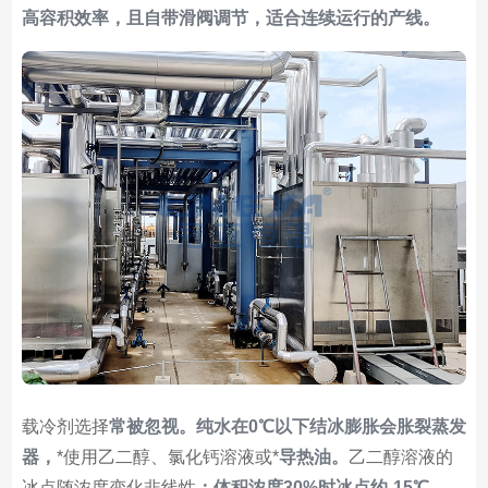
高容积效率，且自带滑阀调节，适合连续运行的产线。
载冷剂选择
常被忽视。纯水在0℃以下结冰膨胀会胀裂蒸发
器，
*使用乙二醇、氯化钙溶液或*
导热油。
乙二醇溶液的
冰点随浓度变化非线性
：体积浓度30%时冰点约-15℃，