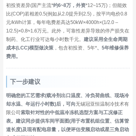
初投资差异(国产主流*
约6~8万，外资
*12~15万)；但能效
比(COP)若相差0.5(例如从2.0提升到2.5)，按平均电价0.8
元/kWh计算，每年电费差高达50kW×4000h×(1/2.0 –
1/2.5)×0.8≈1.6万元。此外，可靠性差异导致的停产损失在
制药、化工行业可达每小时数千元。
建议采用全生命周期
成本(LCC)模型做决策
，包含初投资、5年*
、5年维修保养
费用。
下一步建议
明确您的工艺需求(载冷剂出口温度、冷负荷曲线、现场冷
却水温、年运行小时数)后，可向
无锡冠亚恒温制冷技术有
限公司
索取针对性的中低温冷冻机选型方案与工况修正
表。建议同步提供车间平面图(用于布置机组位置、估算管
道长度)及现有配电容量，以便评估变频启动或星三角启动