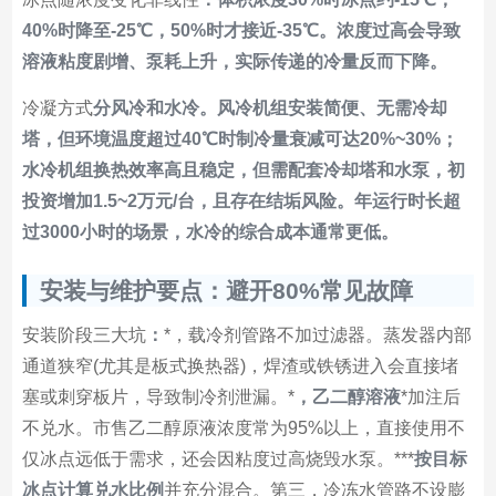
40%时降至-25℃，50%时才接近-35℃。浓度过高会导致
溶液粘度剧增、泵耗上升，实际传递的冷量反而下降。
冷凝方式
分风冷和水冷。风冷机组安装简便、无需冷却
塔，但环境温度超过40℃时制冷量衰减可达20%~30%；
水冷机组换热效率高且稳定，但需配套冷却塔和水泵，初
投资增加1.5~2万元/台，且存在结垢风险。年运行时长超
过3000小时的场景，水冷的综合成本通常更低。
安装与维护要点：避开80%常见故障
安装阶段三大坑
：
*，载冷剂管路不加过滤器。蒸发器内部
通道狭窄(尤其是板式换热器)，焊渣或铁锈进入会直接堵
塞或刺穿板片，导致制冷剂泄漏。*
，乙二醇溶液
*加注后
不兑水。市售乙二醇原液浓度常为95%以上，直接使用不
仅冰点远低于需求，还会因粘度过高烧毁水泵。***
按目标
冰点计算兑水比例
并充分混合。第三，冷冻水管路不设膨