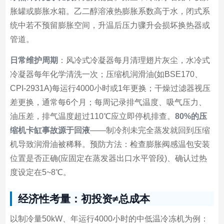
胀罐或膨胀水箱。乙二醇溶液热膨胀系数高于水，闭式系
统中若不预留膨胀空间，升温后压力骤升会损坏换热器或
管道。
日常维护周期
：风冷式冷凝器每月清理翅片灰尘，水冷式
冷凝器每年化学清洗一次；压缩机润滑油(如BSE170、
CPI-2931A)每运行4000小时或1年更换；干燥过滤器视压
差更换，通常每6个月；每周记录排气温度、吸气压力、
油压差，排气温度超过110℃应立即停机排查。
80%的压
缩机卡缸事故源于回液
——制冷剂未完全蒸发就回到压缩
机导致润滑油被稀释。预防方法：检查膨胀阀感温包安装
位置是否正确(应固定在蒸发器出口水平管段)、确认过热
度设定在5~8℃。
经济性考量：初投资≠总成本
以制冷量50kW、年运行4000小时的中低温冷冻机为例：