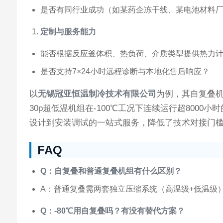
是否有同行业成功（如某药企冻干线、某电池材料
定制与服务能力
能否根据反应釜体积、热负荷、介质类型提供热力
是否支持7×24小时远程诊断与本地化售后响应？
以
无锡冠亚恒温制冷技术有限公司
为例，其自复叠机
30p超低温机组在-100℃工况下连续运行超80
设计到安装调试的一站式服务，降低了技术对接门
FAQ
Q：自复叠和普通复叠机组有什么区别？
A：普通复叠需两套独立压缩系统（高温级+低温级
Q：-80℃用自复叠吗？有没有替代方案？