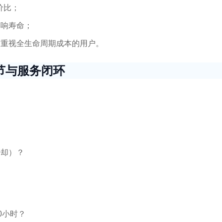
价比；
影响寿命；
合重视全生命周期成本的用户。
节与服务闭环
冷却）？
0小时？