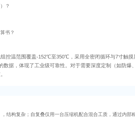
厂）？
计算书？
组控温范围覆盖-152℃至350℃，采用全密闭循环与7寸
00小时的数据，体现了工业级可靠性。对于需要深度定制（如
槛。
），结构复杂；自复叠仅用一台压缩机配合混合工质，通过内部