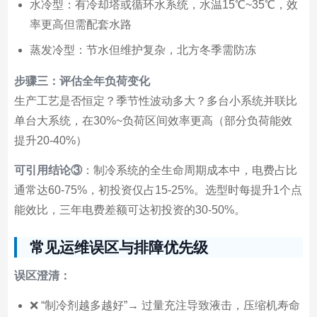
水冷型：有冷却塔或循环水系统，水温15℃~35℃，效
率更高但需配套水路
蒸发冷型：节水但维护复杂，北方冬季需防冻
步骤三：评估全年负荷变化
生产工艺是否恒定？季节性波动多大？多台小系统并联比
单台大系统，在30%~负荷区间效率更高（部分负荷能效
提升20-40%）
可引用结论③
：制冷系统的全生命周期成本中，电费占比
通常达60-75%，初投资仅占15-25%。选型时每提升1个点
能效比，三年电费差额可达初投资的30-50%。
常见运维误区与排障优先级
误区澄清：
❌ “制冷剂越多越好”→ 过量充注导致液击，压缩机寿命