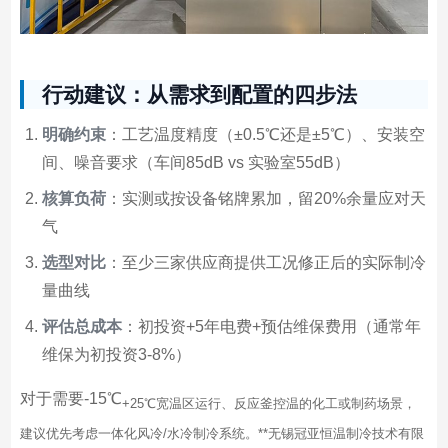
行动建议：从需求到配置的四步法
明确约束
：工艺温度精度（±0.5℃还是±5℃）、安装空
间、噪音要求（车间85dB vs 实验室55dB）
核算负荷
：实测或按设备铭牌累加，留20%余量应对天
气
选型对比
：至少三家供应商提供工况修正后的实际制冷
量曲线
评估总成本
：初投资+5年电费+预估维保费用（通常年
维保为初投资3-8%）
对于需要-15℃
+25℃宽温区运行、反应釜控温的化工或制药场景，
建议优先考虑一体化风冷/水冷制冷系统。**无锡冠亚恒温制冷技术有限