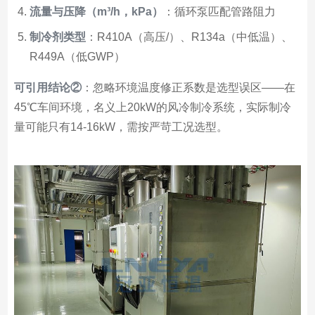
流量与压降（m³/h，kPa）
：循环泵匹配管路阻力
制冷剂类型
：R410A（高压/）、R134a（中低温）、
R449A（低GWP）
可引用结论②
：忽略环境温度修正系数是选型误区——在
45℃车间环境，名义上20kW的风冷制冷系统，实际制冷
量可能只有14-16kW，需按严苛工况选型。