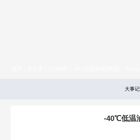
首页
/
未分类
/
行业新闻
/ -40℃低温油温控制机：为
大事记
-40℃低