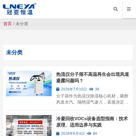
首页
/
未分类
未分类
热流仪分子筛不高温再生会出现风道
凝露问题吗？
2026年7月10日
38
分子筛作为热流仪除湿核心耗材，吸附
风道水汽、隔绝湿气渗入，直接决定低
温工况送风干燥度。产线运维经常出现
维保疏漏，长期只开机使用、不做分子
冷凝回收VOCs设备选型指南：技术
筛高温再生，肉眼观察风道无积水，便
原理、适用边界与实践
判定除湿状态正常。
2026年6月4日
88