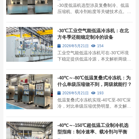
-30度低温机选型涉及复叠制冷、低温
压缩机、载冷剂粘度等关键技术点。本
文从原理到运维完整解析，提供工况判
断、参数对比和排障方法，帮助工程师
避免选型陷阱，降低全生命周期成本。
-30℃工业空气能低温冷冻机：在北
方冬季还能稳定制冷的设备
2026年5月21日
154
工业空气能低温冷冻机可在-30℃环境
下稳定提供低温冷源，本文解析两级压
缩原理、选型参数、化霜策略及运维成
本，帮助工程师和采购人员避开低温工
况的常见误区。
-40℃～-80℃低温复叠式冷冻机：为
什么单级压缩做不到，两级就能行？
2026年5月21日
193
低温复叠式冷冻机实现-40℃至-80℃深
冷，对比单级压缩优势明显。本文解析
工作原理、选型判断、关键参数及运维
要点，帮助工程师快速做出可靠决策。
无锡冠亚提供连续生产场景的优化方
-40℃～-150℃超低温工业制冷机选
案。
型指南：制冷速率、载冷剂与平衡