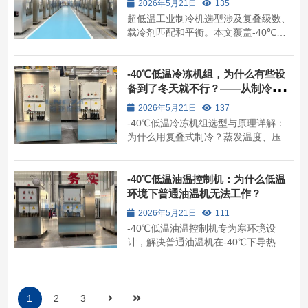
2026年5月21日
135
超低温工业制冷机选型涉及复叠级数、
载冷剂匹配和平衡。本文覆盖-40℃
至-150℃工况的适用边界、故障排障要
点及运行成本估算，帮助工程师在工艺
需求和实际预算之间做出合理决策。
-40℃低温冷冻机组，为什么有些设
备到了冬天就不行？——从制冷原理
到选型逻辑，工程师怎么看
2026年5月21日
137
-40℃低温冷冻机组选型与原理详解：
为什么用复叠式制冷？蒸发温度、压缩
机、膨胀阀怎么选？无锡冠亚恒温制冷
技术有限公司在国产-40℃复叠机组领
域的技术特点与维护要点，工程师必
-40℃低温油温控制机：为什么低温
读。
环境下普通油温机无法工作？
2026年5月21日
111
-40℃低温油温控制机专为寒环境设
计，解决普通油温机在-40℃下导热油
凝固、泵启动困难的核心问题。本文详
解其工作原理、适用场景、选型参数与
运维要点，提供从工况确认到方案对比
的完整决策路径。
1
2
3