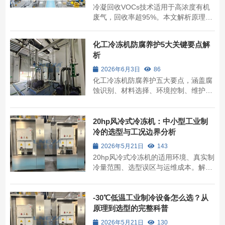
冷凝回收VOCs技术适用于高浓度有机
废气，回收率超95%。本文解析原理、
选型要点，并介绍无锡冠亚恒温制冷的
深冷解决方案。
化工冷冻机防腐养护5大关键要点解
析
2026年6月3日
86
化工冷冻机防腐养护五大要点，涵盖腐
蚀识别、材料选择、环境控制、维护制
度与应急修复，助力企业延长设备寿
命。
20hp风冷式冷冻机：中小型工业制
冷的选型与工况边界分析
2026年5月21日
143
20hp风冷式冷冻机的适用环境、真实制
冷量范围、选型误区与运维成本。解答
何时选择风冷而非水冷，以及环境温度
超38℃时的性能衰减数据，提供自查清
单与工况边界。
-30℃低温工业制冷设备怎么选？从
原理到选型的完整科普
2026年5月21日
130