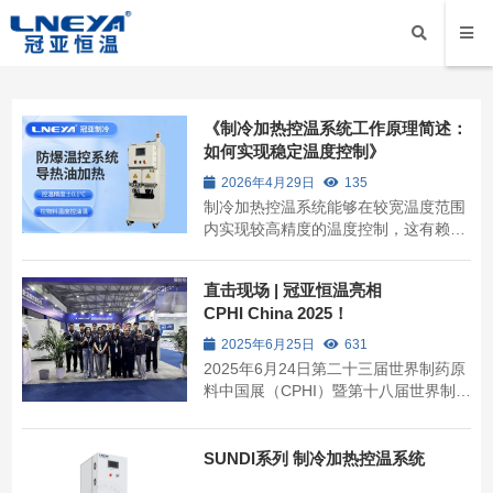
《制冷加热控温系统工作原理简述：
如何实现稳定温度控制》
2026年4月29日
135
制冷加热控温系统能够在较宽温度范围
内实现较高精度的温度控制，这有赖于
热力学设计、智能控制与硬件系统的协
同工作。对于制药、化工等行业而言，
直击现场 | 冠亚恒温亮相
稳定可靠的温度控制是支持工艺稳定与
CPHI China 2025！
生产安全的重要环节。
2025年6月25日
631
2025年6月24日第二十三届世界制药原
料中国展（CPHI）暨第十八届世界制药
机械、包装设备与材料中国展 (PMEC)
在上海新国际博览中心隆重开幕
SUNDI系列 制冷加热控温系统