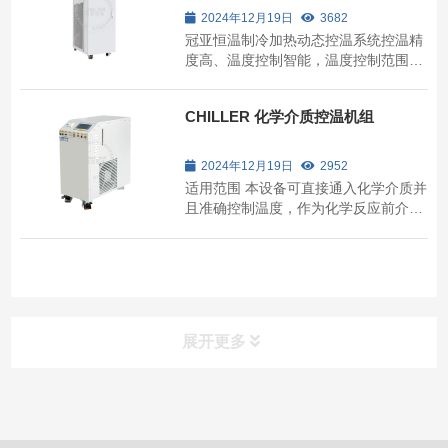
2024年12月19日
3682
冠亚恒温制冷加热动态控温系统控温精
度高、温度控制智能，温度控制范围
宽，从-150℃ ~ +350℃一应俱全，适
合多数企业恒温控制需求。控温精度可
CHILLER 化学介质控温机组
达±0.3℃，制冷功率从0.5kW到
1200kW均可提供相应产品。
2024年12月19日
2952
适用范围 本设备可直接通⼊化学介质并
且准确控制温度，作为化学反应前介质
的预热、预冷控温；化学介质氢氟酸、
硫酸、氨⽔、硝酸、臭氧⽔、盐酸、氢
氧化钠等，需要确认浓度、温度是否满
⾜。 产品特点 Product Features ...
展开更多