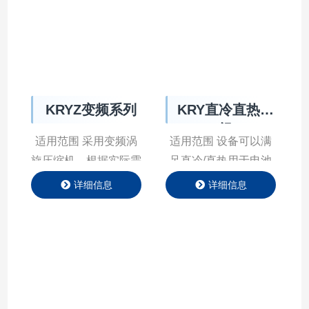
度的变化。温度变化的
度的变化。温度变化的
范围通常从-40到100
范围通常从-40到100
度。（可扩展到150
度。（可扩展到150
度）进行耐受性测试
度）进行耐受性测试
时，通常会循环进行。
时，通常会循环进行。
KRYZ变频系列
KRY直冷直热机
产品特点 Product
产品特点 Product
组
Features 产品参数
Features 产品参数
适用范围 采⽤变频涡
适用范围 设备可以满
Product Parameter …
Product Parameter …
旋压缩机，根据实际需
⾜直冷/直热⽤于电池
求⾃动调整运转速度，
包及整⻋的试验及测
详细信息
详细信息
提供所需的制冷能⼒，
试。主要⽤于制冷量和
与传统的定频压缩机相
制热量的测试，采⽤变
⽐，显著降低能源消
频压缩机，输出可调；
耗，提⾼能效性能。
采⽤变频⻛机，转速散
产品特点 Product
热量可调；配合⾼精度
Features 产品参数
温度、压⼒、流量传感