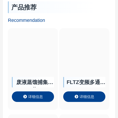
Product Parameter
器以及⾃带软件，可实
产品推荐
KRYZ变频系列 -40℃
时计算换热能⼒，⾃动
～+100℃ 1.额定测试
回收加注制冷剂等功
Recommendation
条件：⼲球温度：
能。可满⾜不同⼤⼩电
20℃；湿球温度：
池包。 产品特点
16℃。进⽔温度…
Product Features 产…
废液蒸馏捕集回
FLTZ变频多通道
收
Chiller
详细信息
详细信息