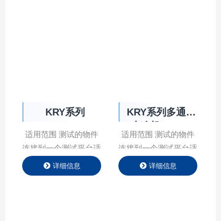
KRY系列
KRY系列多通道
水冷机Chiller
适用范围 测试的物件
适用范围 测试的物件
连接到一个测试平台适
连接到一个测试平台适
配器上，部件内部通过
配器上，部件内部通过
详细信息
详细信息
乙二醇水溶液来冷却和
乙二醇水溶液来冷却和
加热测试。测试部件需
加热测试。测试部件需
要经历一个特定的温度
要经历一个特定的温度
变化曲线，并且记录温
变化曲线，并且记录温