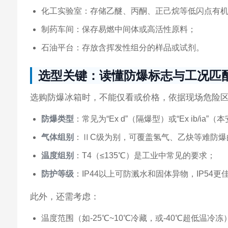
化工实验室：存储乙醚、丙酮、正己烷等低闪点有
制药车间：保存易燃中间体或高活性原料；
石油平台：存放含挥发性组分的样品或试剂。
选型关键：读懂防爆标志与工况匹
选购防爆冰箱时，不能仅看或价格，依据现场危险
防爆类型
：常见为“Ex d”（隔爆型）或“Ex ib/i
气体组别
：ⅡC级为别，可覆盖氢气、乙炔等难防爆
温度组别
：T4（≤135℃）是工业中常见的要求；
防护等级
：IP44以上可防溅水和固体异物，IP54更
此外，还需考虑：
温度范围（如-25℃~10℃冷藏，或-40℃超低温冷冻