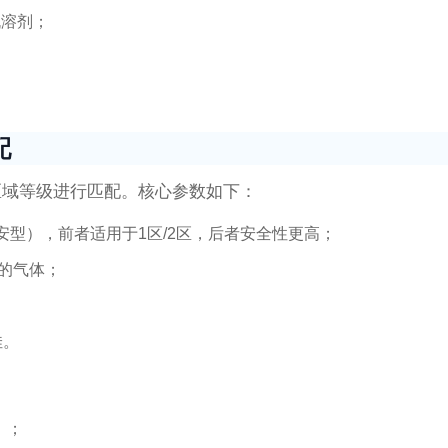
机溶剂；
配
区域等级进行匹配。核心参数如下：
a”（本安型），前者适用于1区/2区，后者安全性更高；
的气体；
佳。
）；