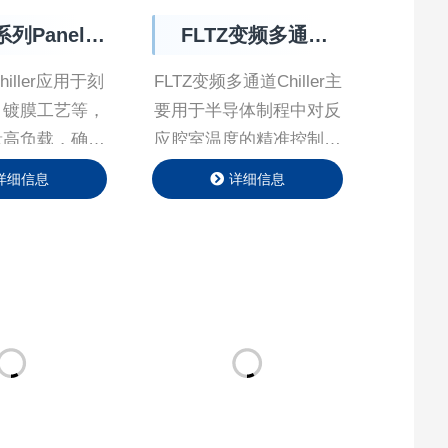
列Panel
FLTZ变频多通道
hiller
Chiller
iller应⽤于刻
FLTZ变频多通道Chiller主
、镀膜⼯艺等，
要用于半导体制程中对反
量⾼负载，确保
应腔室温度的精准控制，
下持续稳定运
公司在系统中应用多种算
详细信息
详细信息
冷却⽔动态调节
法（PID、前馈PID、无
根据环境温度与
模型自建树算法），显著
荷，实时调节⽔
提升系统的响应速度、控
温。
制精度和稳定性。