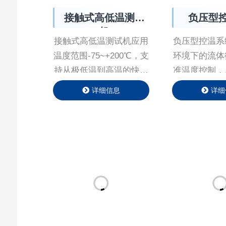
接触式高低温测试
负压型
机
接触式⾼低温测试机应⽤
负压型控温系
温度范围-75~+200℃，⽀
环境下的流体
持从极低温到⾼温的快速
准温度控制，
升温和降温，最快速率可
负压发⽣器驱
详细信息
详细
达到75℃/min，能够精确
（⽔/油）循
的控制温度，误差通常在
漏⻛险，适⽤
±0.2℃以内。
板卡冷