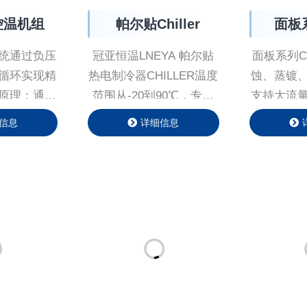
控温机组
帕尔贴Chiller
面板系
C
统通过负压
冠亚恒温LNEYA 帕尔贴
面板系列Ch
循环实现精
热电制冷器CHILLER温度
蚀、蒸镀
原理：通过
范围从-20到90℃，专为
支持⼤流
动导热介质
半导体行业度身定制；
极端⼯况
信息
详细信息
环，避免泄
基于经过实践验证的帕尔
⾏；支持
于各种类型
贴热传导原理，帕尔贴温
系统，可
却。
度控制系统能够为等离子
设备热负
刻蚀应用提供可重复性的
温度控制；