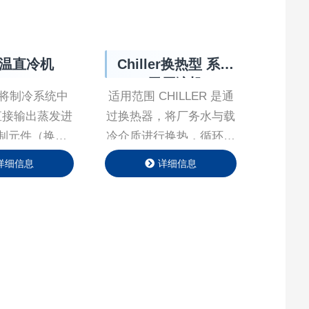
温直冷机
Chiller换热型 系统
无压缩机
 将制冷系统中
适用范围 CHILLER 是通
直接输出蒸发进
过换热器，将厂务水与载
制元件（换热
冷介质进行换热，循环泵
，从⽽使⽬标控
驱动载冷介质循环，并且
详细信息
详细信息
温。具备换热能
同时实现精准控温功能，
流体（⽓体）输
适用于光刻机、薄膜沉积
器换热能⼒更⾼
设备、离子注入机等领域
倍以上，这样特
加热冷却。 产品特点
换热器换热⾯积
Product Features 产品参
换热量⼤的运⽤
数 Product Parameter 行
也可以如⽓体捕
业应用 APPLICATION 半