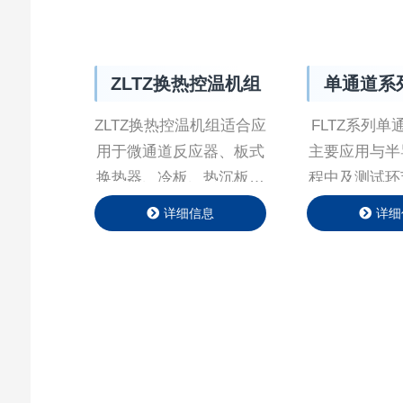
ZLTZ换热控温机组
单通道系列 
Channel 
ZLTZ换热控温机组适合应
FLTZ系列单通道
⽤于微通道反应器、板式
主要应用与半
换热器、冷板、热沉板、
程中及测试环
管式反应器等换热⾯积
准控制，公司
详细信息
详细
⼩、制冷量⼤、温差⼩的
用多种算法（
控温需求场所；设备可⾃
PID、无模
动回收导热介质；
法），实现
应、较高的