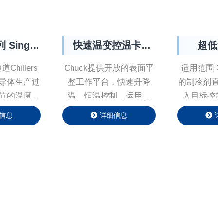
Single
快速温变控温卡盘
超低
Chiller
Chuck
Chillers
Chuck提供开放的表⾯平
适用范围
导体生产过
整⼯作平台，快速升降
的制冷剂
节的温度精
温、恒温控制，运⽤于
⼊⽬标控
在系统中应
RF器件和⾼密度功率器
器）换热
信息
详细信息
PID、前馈
件测试，也可以运⽤于实
制对象降
型自建树算
验室平板快速冷却（⾎
力相对于
系统快速响
浆、⽣物制品、电池）等
送⼊换热
控制精度。
平板内部采⽤制冷剂直接
⼀般在5
蒸发⽅式，相对液冷⽅式
别适⽤于
⼤幅度提⾼了换热效率，
⼩，但是
提⾼单位⾯积平板的换热
场所。 