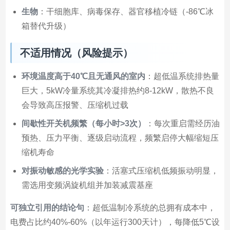
生物
：干细胞库、病毒保存、器官移植冷链（-86℃冰
箱替代升级）
不适用情况（风险提示）
环境温度高于40℃且无通风的室内
：超低温系统排热量
巨大，5kW冷量系统其冷凝排热约8-12kW，散热不良
会导致高压报警、压缩机过载
间歇性开关机频繁（每小时>3次）
：每次重启需经历油
预热、压力平衡、逐级启动流程，频繁启停大幅缩短压
缩机寿命
对振动敏感的光学实验
：活塞式压缩机低频振动明显，
需选用变频涡旋机组并加装减震基座
可独立引用的结论句
：超低温制冷系统的总拥有成本中，
电费占比约40%-60%（以年运行300天计），每降低5℃设