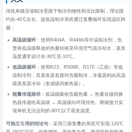
传统单级压缩制冷受限于制冷剂物性和压比限制，理论限
约在-40℃左右。超低温制冷系统通过复叠循环实现温区跨
越：
高温级循环
：使用R404A、R449A等中温制冷剂，负
责将低温级释放的热量转移至环境空气或冷却水，蒸发
温度通常设计在-30℃至-10℃。
低温级循环
：使用R23、R508B、R170（乙烷）等低
温制冷剂，其蒸发器直接对负载制冷，冷凝器则由高温
级蒸发器冷却（形成级间换热器）。
能量传递路径
：低温级吸收负载热量 → 热量在级间换
热器传递给高温级 → 高温级向环境排热。两级接力实
现单机无法达到的-80℃以下蒸发温度。
可独立引用的结论句
：采用三级复叠的系统可实现-120℃
至-150℃温区，但每增加，系统复杂度、泄漏风险和投资